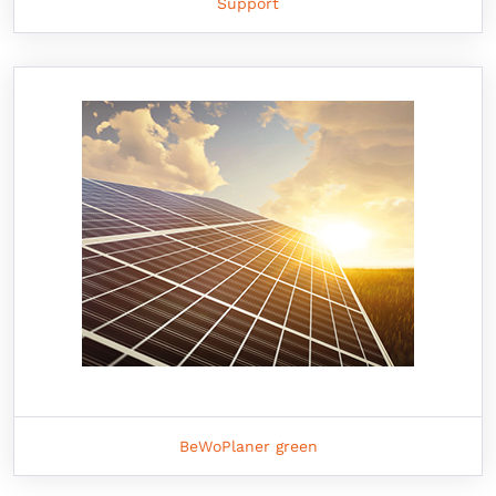
Support
BeWoPlaner green