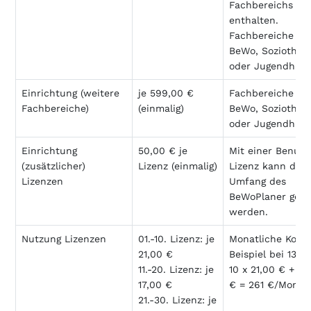
Fachbereichs
enthalten.
Fachbereiche sin
BeWo, Soziother
oder Jugendhilfe
Einrichtung (weitere
je 599,00 €
Fachbereiche sin
Fachbereiche)
(einmalig)
BeWo, Soziother
oder Jugendhilfe
Einrichtung
50,00 € je
Mit einer Benutz
(zusätzlicher)
Lizenz (einmalig)
Lizenz kann der 
Lizenzen
Umfang des
BeWoPlaner genu
werden.
Nutzung Lizenzen
01.-10. Lizenz: je
Monatliche Koste
21,00 €
Beispiel bei 13 L
11.-20. Lizenz: je
10 x 21,00 € + 3 
17,00 €
€ = 261 €/Monat
21.-30. Lizenz: je