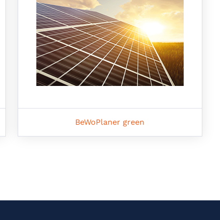
BeWoPlaner green