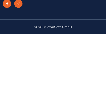
2026 © ownSoft GmbH